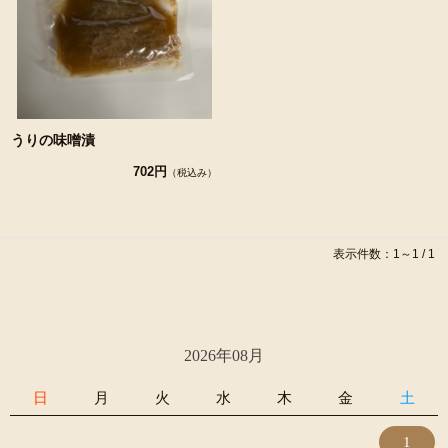
うりの味噌漬
702円
（税込み）
表示件数：1～1 / 1
2026年08月
日
月
火
水
木
金
土
1